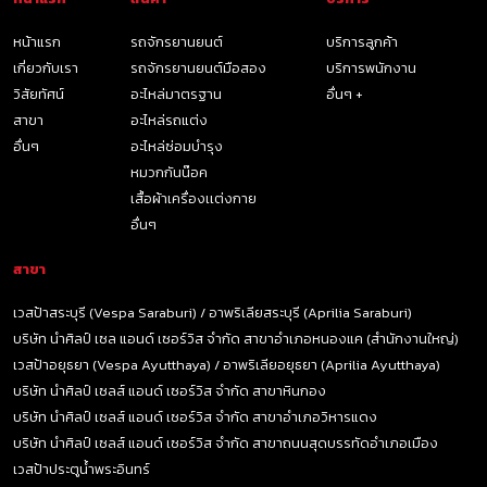
หน้าแรก
รถจักรยานยนต์
บริการลูกค้า
เกี่ยวกับเรา
รถจักรยานยนต์มือสอง
บริการพนักงาน
วิสัยทัศน์
อะไหล่มาตรฐาน
อื่นๆ +
สาขา
อะไหล่รถแต่ง
อื่นๆ
อะไหล่ซ่อมบำรุง
หมวกกันน๊อค
เสื้อผ้าเครื่องเเต่งกาย
อื่นๆ
สาขา
เวสป้าสระบุรี (Vespa Saraburi) / อาพริเลียสระบุรี (Aprilia Saraburi)
บริษัท นำศิลป์ เซล แอนด์ เซอร์วิส จำกัด สาขาอำเภอหนองแค (สำนักงานใหญ่)
เวสป้าอยุธยา (Vespa Ayutthaya) / อาพริเลียอยุธยา (Aprilia Ayutthaya)
บริษัท นำศิลป์ เซลส์ แอนด์ เซอร์วิส จำกัด สาขาหินกอง
บริษัท นำศิลป์ เซลส์ แอนด์ เซอร์วิส จำกัด สาขาอำเภอวิหารแดง
บริษัท นำศิลป์ เซลส์ แอนด์ เซอร์วิส จำกัด สาขาถนนสุดบรรทัดอำเภอเมือง
เวสป้าประตูน้ำพระอินทร์