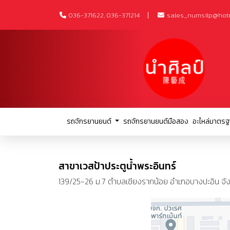
036-371622, 036-371214
sales_numsilp@hot
รถจักรยานยนต์
รถจักรยานยนต์มือสอง
อะไหล่มาตรฐ
สาขาเวสป้าประตูน้ำพระอินทร์
139/25-26 ม.7 ตำบลเชียงรากน้อย อำเภอบางปะอิน จั