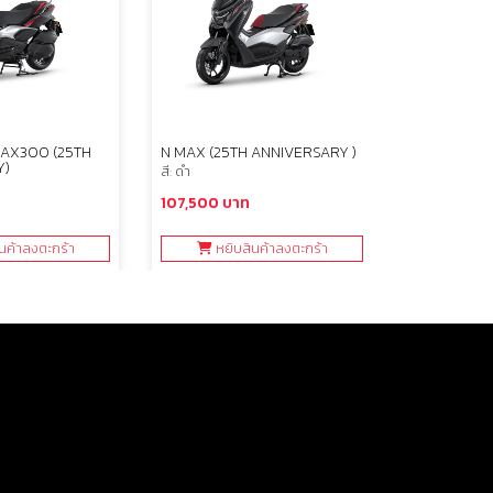
AX300 (25TH
N MAX (25TH ANNIVERSARY )
YAMAHA GR
Y)
สี: ดำ
สี: ม่วง ฟ้า ฟ้
107,500 บาท
71,900 บา
นค้าลงตะกร้า
หยิบสินค้าลงตะกร้า
หยิบ