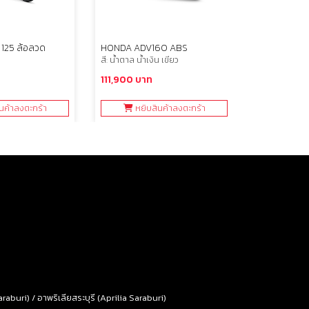
125 ล้อลวด
HONDA ADV160 ABS
HONDA WAVE
สี: น้ำตาล น้ำเงิน เขียว
สี: ขาว ดำ น้ำ
111,900 บาท
63,900 บา
นค้าลงตะกร้า
หยิบสินค้าลงตะกร้า
หยิบ
raburi) / อาพริเลียสระบุรี (Aprilia Saraburi)