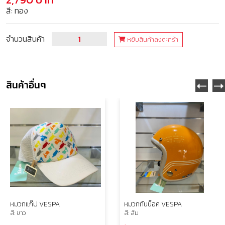
สี: ทอง
จำนวนสินค้า
หยิบสินค้าลงตะกร้า
สินค้าอื่นๆ
หมวกแก๊ป VESPA
หมวกกันน็อค VESPA
สี: ขาว
สี: ส้ม