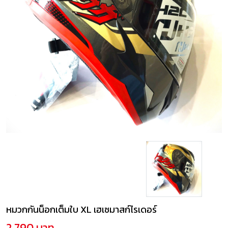
หมวกกันน็อกเต็มใบ XL เฮเซมาสก์ไรเดอร์
2,790 บาท