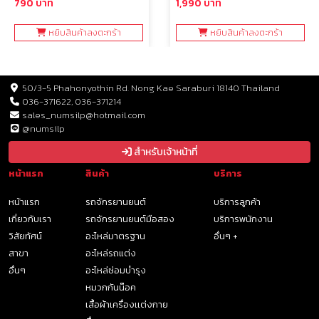
790 บาท
1,990 บาท
หยิบสินค้าลงตะกร้า
หยิบสินค้าลงตะกร้า
50/3-5 Phahonyothin Rd. Nong Kae Saraburi 18140 Thailand
036-371622, 036-371214
sales_numsilp@hotmail.com
@numsilp
สำหรับเจ้าหน้าที่
หน้าแรก
สินค้า
บริการ
หน้าแรก
รถจักรยานยนต์
บริการลูกค้า
เกี่ยวกับเรา
รถจักรยานยนต์มือสอง
บริการพนักงาน
วิสัยทัศน์
อะไหล่มาตรฐาน
อื่นๆ +
สาขา
อะไหล่รถแต่ง
อื่นๆ
อะไหล่ซ่อมบำรุง
หมวกกันน๊อค
เสื้อผ้าเครื่องเเต่งกาย