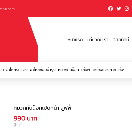
mail.com
หน้าแรก
เกี่ยวกับเรา
วิสัยทัศน์
าน
อะไหล่รถแต่ง
อะไหล่ซ่อมบำรุง
หมวกกันน๊อค
เสื้อผ้าเครื่องเเต่งกาย
อื่นๆ
หมวกกันน็อกเปิดหน้า ลูฟฟี่
990 บาท
สี: ดำ