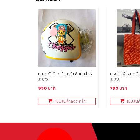
IVER
หมวกกันน็อกเปิดหน้า ช็อปเปอร์
กระเป๋าผ้า ลายลิ
สี: ขาว
สี: ส้ม
990 บาท
790 บาท
ลงตะกร้า
หยิบสินค้าลงตะกร้า
หยิบสินค