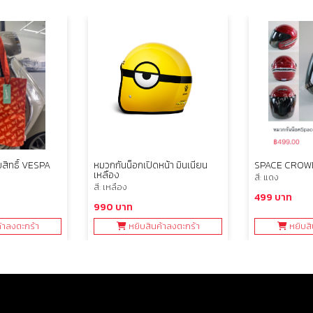
ขสิทธิ์ VESPA
หมวกกันน็อกเปิดหน้า มินเนียน
SPACE CROW
เหลือง
สี: แดง
สี: เหลือง
499 บาท
990 บาท
้าลงตะกร้า
หยิบสินค้าลงตะกร้า
หยิบสิ