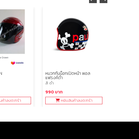
N
หมวกกันน็อกเปิดหน้า พอล
หมวกกันน็อ
แฟรงค์ดำ
สี: เงิน
สี: ดำ
1,990 บาท
990 บาท
นค้าลงตะกร้า
หยิบสินค้าลงตะกร้า
หยิบ