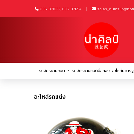
036-371622, 036-371214
sales_numsilp@hot
รถจักรยานยนต์
รถจักรยานยนต์มือสอง
อะไหล่มาตรฐ
อะไหล่รถแต่ง