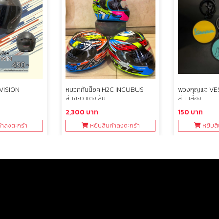
VISION
หมวกกันน็อค H2C INCUBUS
พวงกุญแจ VE
สี: เขียว แดง ส้ม
สี: เหลือง
2,300 บาท
150 บาท
้าลงตะกร้า
หยิบสินค้าลงตะกร้า
หยิบสิ