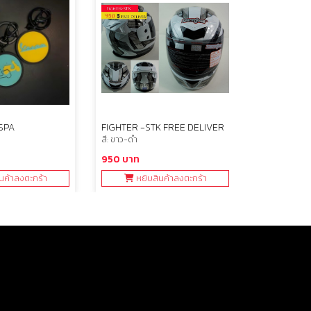
SPA
FIGHTER -STK FREE DELIVER
หมวกกันน็อกเ
สี: ขาว-ดำ
สี: ขาว
950 บาท
990 บาท
นค้าลงตะกร้า
หยิบสินค้าลงตะกร้า
หยิบ