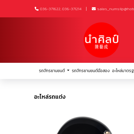
036-371622, 036-371214
sales_numsilp@hot
รถจักรยานยนต์
รถจักรยานยนต์มือสอง
อะไหล่มาตรฐ
อะไหล่รถแต่ง